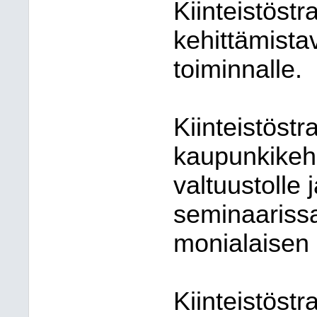
Kiinteistöstr
kehittämistav
toiminnalle.
Kiinteistöstr
kaupunkikehi
valtuustolle
seminaariss
monialaisen 
Kiinteistöst