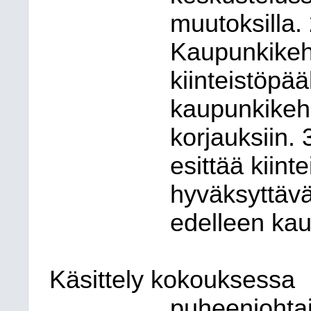
muutoksilla. 
Kaupunkikehi
kiinteistöpää
kaupunkikehi
korjauksiin.
esittää kiint
hyväksyttävä
edelleen kau
Käsittely kokouksessa
puheenjohtaj