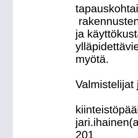
tapauskohtais
rakennuste
ja käyttökus
ylläpidettäv
myötä.
Valmistelijat 
kiinteistöpää
jari.ihainen(
201