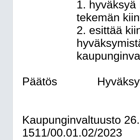
1. hyväksyä
tekemän kiint
2. esittää ki
hyväksymist
kaupunginval
Päätös
Hyväksyt
Kaupunginvaltuusto
26
1511/00.01.02/2023