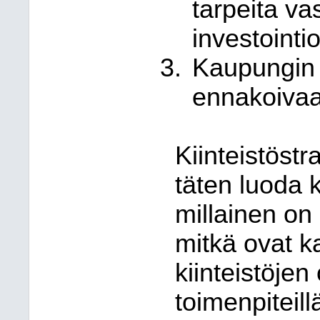
tarpeita va
investointi
Kaupungin k
ennakoivaa 
Kiinteistöstr
täten luoda k
millainen on 
mitkä ovat k
kiinteistöjen 
toimenpiteill