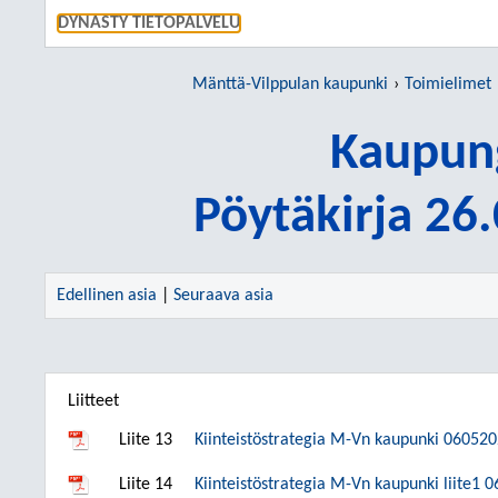
SIIRRY S
DYNASTY TIETOPALVELU
Mänttä-Vilppulan kaupunki
Toimielimet
Kaupung
Pöytäkirja 26
Edellinen asia
|
Seuraava asia
Liitteet
Liite 13
Kiinteistöstrategia M-Vn kaupunki 06052
Liite 14
Kiinteistöstrategia M-Vn kaupunki liite1 