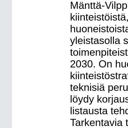
Mänttä-Vilpp
kiinteistöist
huoneistoista
yleistasolla
toimenpiteis
2030. On hu
kiinteistöstr
teknisiä peru
löydy korjau
listausta teh
Tarkentavia t