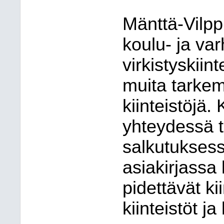
Mänttä-Vilp
koulu- ja var
virkistyskiint
muita tarkem
kiinteistöjä. 
yhteydessä ta
salkutuksess
asiakirjassa
pidettävät kii
kiinteistöt ja