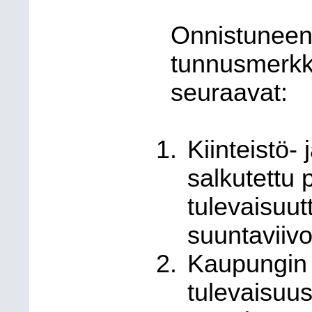
Onnistuneen 
tunnusmerkke
seuraavat:
Kiinteistö-
salkutettu
tulevaisuutt
suuntaviivo
Kaupungin 
tulevaisuu