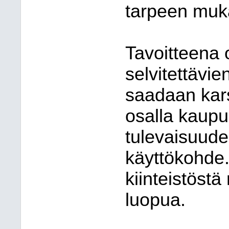
tarpeen muk
Tavoitteena 
selvitettävie
saadaan kars
osalla kaupun
tulevaisuude
käyttökohde.
kiinteistöst
luopua.