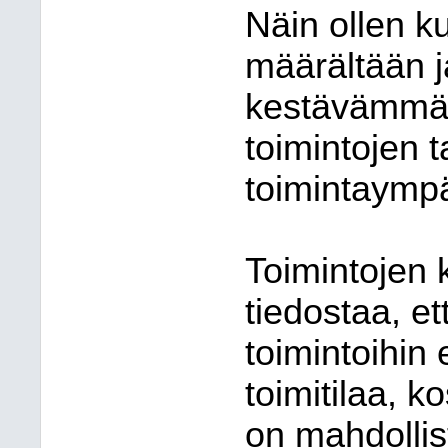
Näin ollen k
määrältään ja
kestävämmäl
toimintojen 
toimintaympä
Toimintojen k
tiedostaa, et
toimintoihin 
toimitilaa, k
on mahdolli