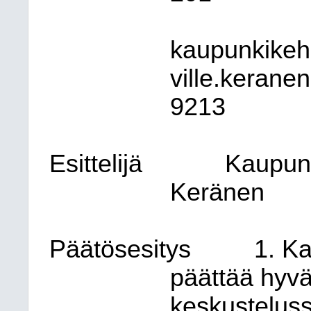
kaupunkikehi
ville.kerane
9213
Esittelijä
Kaupunk
Keränen
Päätösesitys
1. K
päättää hyvä
keskusteluss