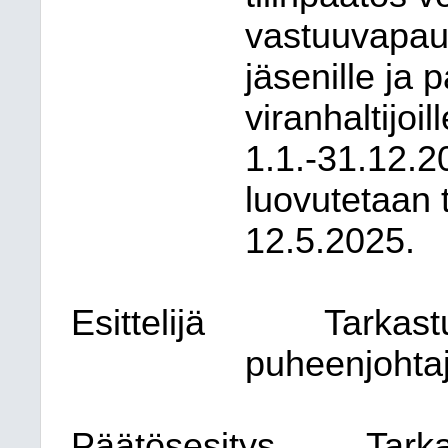
vastuuvapau
jäsenille ja 
viranhaltijoil
1.1.-31.12.2
luovutetaan 
12.5.2025.
Esittelijä
Tarkast
puheenjohta
Päätösesitys
Tarka