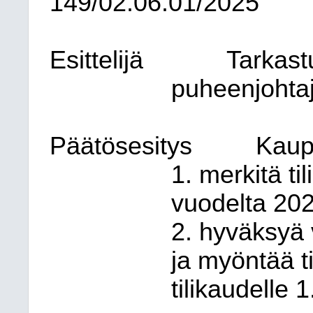
149/02.06.01/2025
Esittelijä
Tarkast
puheenjohta
Päätösesitys
Kaup
1. merkitä t
vuodelta 202
2. hyväksyä 
ja myöntää ti
tilikaudelle 