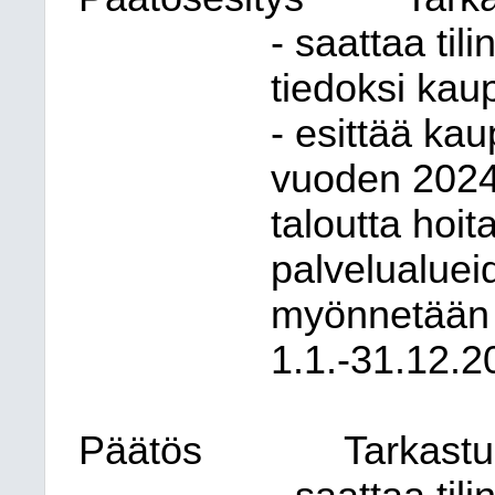
- saattaa ti
tiedoksi kau
- esittää kau
vuoden 2024 
taloutta hoita
palvelualueid
myönnetään v
1.1.-31.12.2
Päätös
Tarkastu