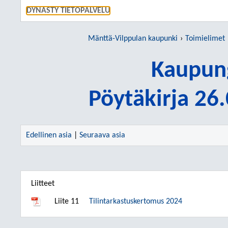
SIIRRY S
DYNASTY TIETOPALVELU
Mänttä-Vilppulan kaupunki
Toimielimet
Kaupung
Pöytäkirja 26
Edellinen asia
|
Seuraava asia
Liitteet
Liite 11
Tilintarkastuskertomus 2024