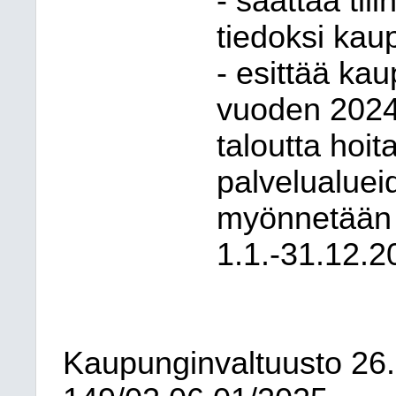
- saattaa ti
tiedoksi kau
- esittää kau
vuoden 2024 
taloutta hoita
palvelualueid
myönnetään v
1.1.-31.12.2
Kaupunginvaltuusto
26