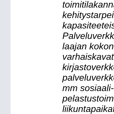
toimitilakan
kehitystarpe
kapasiteeteis
Palveluverkk
laajan kokon
varhaiskavat
kirjastoverkk
palveluverkk
mm sosiaali- 
pelastustoim
liikuntapaika