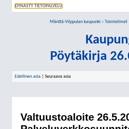
SIIRRY S
DYNASTY TIETOPALVELU
Mänttä-Vilppulan kaupunki
Toimielimet
Kaupung
Pöytäkirja 26
Edellinen asia
| Seuraava asia
Valtuustoaloite 26.5.2