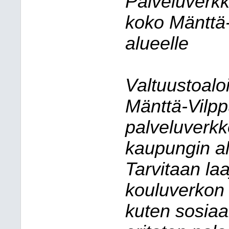
Palveluverkk
koko Mänttä
alueelle
Valtuustoalo
Mänttä-Vilpp
palveluverk
kaupungin al
Tarvitaan la
kouluverkon l
kuten sosiaal