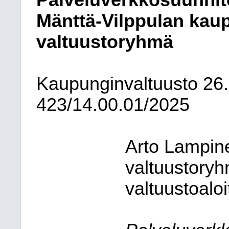
Palveluverkkosuunnit
Mänttä-Vilppulan kaup
valtuustoryhmä
Kaupunginvaltuusto
26
423/14.00.01/2025
Arto Lampin
valtuustoryh
valtuustoaloi