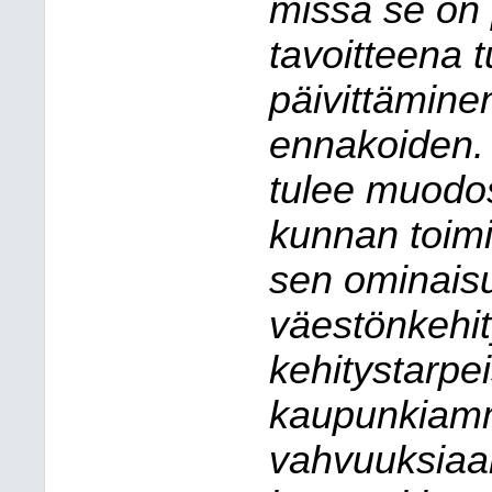
missä se on 
tavoitteena t
päivittämine
ennakoiden. 
tulee muodos
kunnan toimi
sen ominaisu
väestönkehit
kehitystarpe
kaupunkiam
vahvuuksiaan