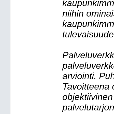
kaupunkimme
niihin ominai
kaupunkimme
tulevaisuude
Palveluverkk
palveluverkko
arviointi. Pu
Tavoitteena 
objektiivine
palvelutarjon