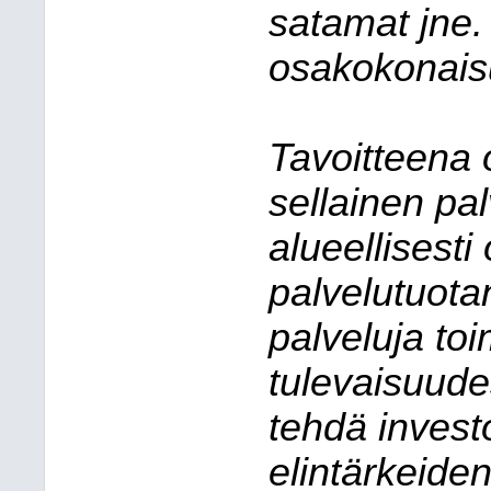
satamat jne
osakokonaisuu
Tavoitteena 
sellainen pal
alueellisest
palvelutuota
palveluja toi
tulevaisuude
tehdä investo
elintärkeide