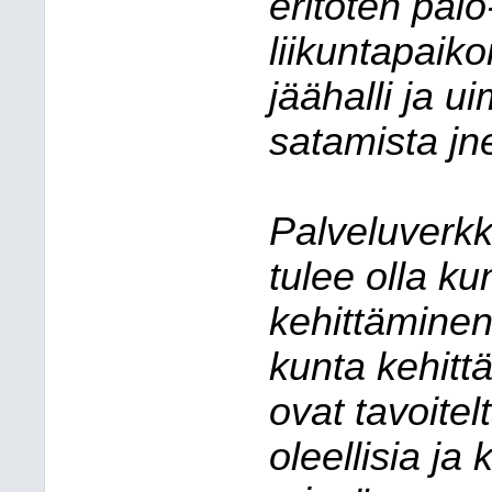
eritoten palo
liikuntapaiko
jäähalli ja u
satamista jn
Palveluverkk
tulee olla k
kehittäminen
kunta kehittä
ovat tavoite
oleellisia ja 