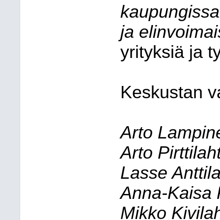
kaupungissa
ja elinvoima
yrityksiä ja
Keskustan v
Arto Lampin
Arto Pirttilaht
Lasse Anttil
Anna-Kaisa P
Mikko Kivilah