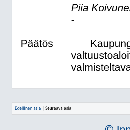
Piia Koivune
-
Päätös
Kaupungi
valtuustoalo
valmisteltava
Edellinen asia
| Seuraava asia