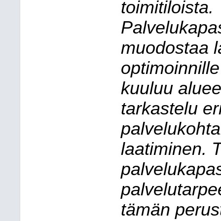
toimitiloista.
Palvelukapas
muodostaa l
optimoinnille
kuuluu aluee
tarkastelu er
palvelukohta
laatiminen. 
palvelukapas
palvelutarpe
tämän perust