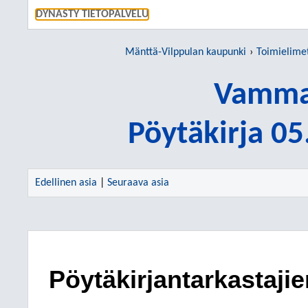
SIIRRY S
DYNASTY TIETOPALVELU
Mänttä-Vilppulan kaupunki
Toimielime
Vamma
Pöytäkirja 0
Edellinen asia
|
Seuraava asia
Pöytäkirjantarkastajie