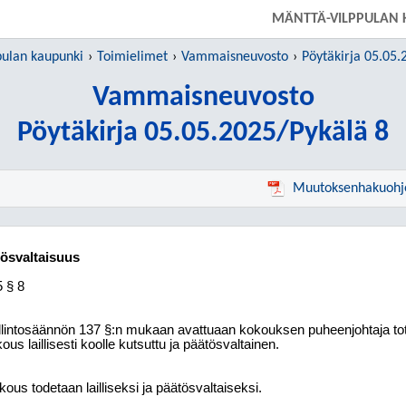
SIIRRY SUORAAN PÄÄSISÄLTÖÖN
MÄNTTÄ-VILPPULAN 
ulan kaupunki
Toimielimet
Vammaisneuvosto
Pöytäkirja 05.05.
Vammaisneuvosto
Pöytäkirja 05.05.2025/Pykälä 8
Muutoksenhakuohj
tösvaltaisuus
5
§ 8
lintosäännön 137 §:n mukaan avattuaan kokouksen puheenjohtaja to
ous laillisesti koolle kutsuttu ja päätösvaltainen.
ous todetaan lailliseksi ja päätösvaltaiseksi.