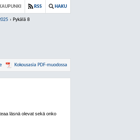
KAUPUNKI
RSS
HAKU
2025
Pykälä 8
e
Kokousasia PDF-muodossa
teaa läsnä olevat sekä onko