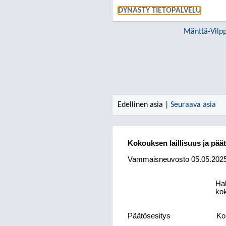
DYNASTY TIETOPALVELU
Mänttä-Vilpp
Edellinen asia |
Seuraava asia
Kokouksen laillisuus ja pää
Vammaisneuvosto
05.05.202
Hal
kok
Päätösesitys
Kok