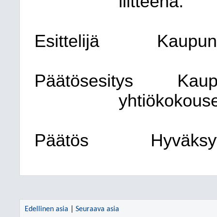
liitteenä.
Esittelijä
Kaupung
Päätösesitys
Kaup
yhtiökokous
Päätös
Hyväksyt
Edellinen asia
|
Seuraava asia