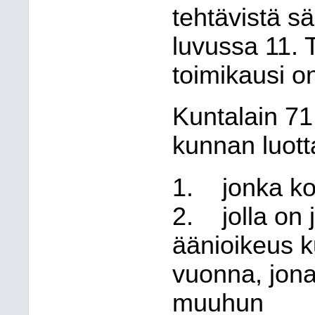
tehtävistä s
luvussa 11. 
toimikausi o
Kuntalain 71
kunnan luot
1.
jonka ko
2.
jolla on
äänioikeus k
vuonna, jona 
muuhun