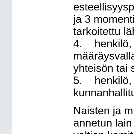
esteellisyys
ja 3 moment
tarkoitettu l
4.
henkilö,
määräysvall
yhteisön tai
5.
henkilö,
kunnanhallit
Naisten ja m
annetun lai