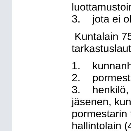
luottamustoi
3.
jota ei o
Kuntalain 7
tarkastuslau
1.
kunnanha
2.
pormesta
3.
henkilö,
jäsenen, ku
pormestarin 
hallintolain