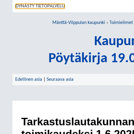
SIIRRY S
DYNASTY TIETOPALVELU
Mänttä-Vilppulan kaupunki
Toimielimet
Kaupun
Pöytäkirja 19
Edellinen asia
|
Seuraava asia
Tarkastuslautakunnan