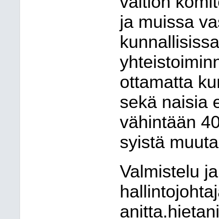
valtion komi
ja muissa va
kunnallisissa
yhteistoimin
ottamatta ku
sekä naisia 
vähintään 40 
syistä muuta
Valmistelu ja
hallintojohta
anitta.hietan