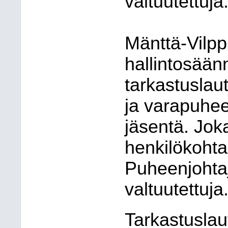
valtuutettuja
Mänttä-Vilp
hallintosää
tarkastusla
ja varapuhe
jäsentä. Joka
henkilökohta
Puheenjohtaj
valtuutettuja
Tarkastuslau