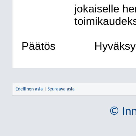
jokaiselle h
toimikaudeks
Päätös
Hyväksyt
Edellinen asia
|
Seuraava asia
© Inn