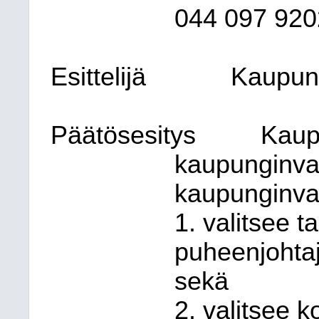
044
097 920
Esittelijä
Kaupung
Päätösesitys
Kaupu
kaupunginval
kaupunginva
1. valitsee 
puheenjohta
sekä
2. valitsee 