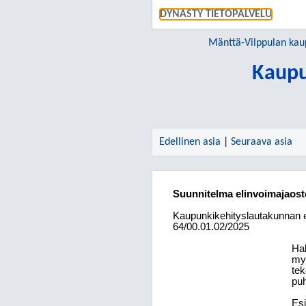
DYNASTY TIETOPALVELU
Mänttä-Vilppulan kau
Kaupu
Edellinen asia
|
Seuraava asia
Suunnitelma elinvoimajaost
Kaupunkikehityslautakunnan e
64/00.01.02/2025
Hal
myö
tek
puh
Esi