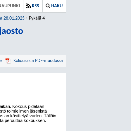
KAUPUNKI
RSS
HAKU
ja 28.01.2025
Pykälä 4
jaosto
e
Kokousasia PDF-muodossa
paikan. Kokous pidetään
stö toimielimen jäsenistä
ian käsittelyä varten. Tällöin
stä peruuttaa kokouksen.