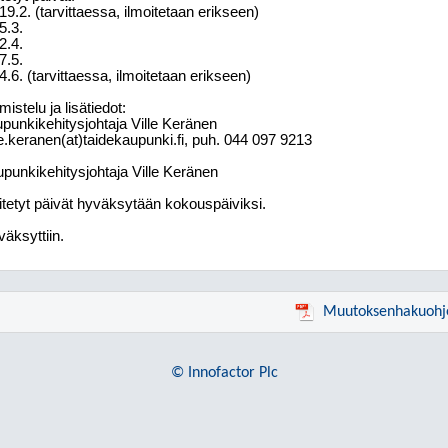
19.2. (tarvittaessa, ilmoitetaan erikseen)
5.3.
2.4.
7.5.
4.6. (tarvittaessa, ilmoitetaan erikseen)
mistelu ja lisätiedot:
punkikehitysjohtaja Ville Keränen
le.keranen(at)taidekaupunki.fi, puh. 044 097 9213
punkikehitysjohtaja Ville Keränen
itetyt päivät hyväksytään kokouspäiviksi.
äksyttiin.
Muutoksenhakuohj
© Innofactor Plc