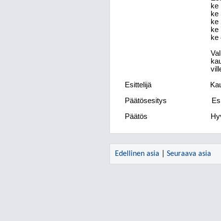
ke 
ke 
ke 
ke 
ke 
Val
kau
vil
Esittelijä
Kau
Päätösesitys
Es
Päätös
Hyv
Edellinen asia
|
Seuraava asia