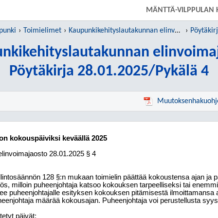
SIIRRY SUORAAN PÄÄSISÄLTÖÖN
MÄNTTÄ-VILPPULAN 
punki
Toimielimet
Kaupunkikehityslautakunnan elinvoimajaosto
Pöytäkir
nkikehityslautakunnan elinvoima
Pöytäkirja 28.01.2025/Pykälä 4
Muutoksenhakuohj
on kokouspäiviksi keväällä 2025
linvoimajaosto
28.01.2025
§ 4
lintosäännön 128 §:n mukaan toimielin päättää kokoustensa ajan ja 
s, milloin puheenjohtaja katsoo kokouksen tarpeelliseksi tai enemmi
ee puheenjohtajalle esityksen kokouksen pitämisestä ilmoittamansa as
eenjohtaja määrää kokousajan. Puheenjohtaja voi perustellusta syy
tetyt päivät: