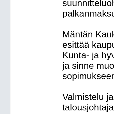
suunnitteluo
palkanmaks
Mäntän Kauk
esittää kaupu
Kunta- ja hyv
ja sinne mu
sopimuksee
Valmistelu ja
talousjohta