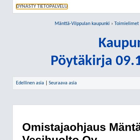
SIIRRY S
DYNASTY TIETOPALVELU
Mänttä-Vilppulan kaupunki
Toimielimet
Kaupun
Pöytäkirja 09
Edellinen asia
|
Seuraava asia
Omistajaohjaus Mänt