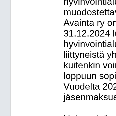
hyvinvointial
muodostetta
Avainta ry o
31.12.2024 l
hyvinvointia
liittyneistä y
kuitenkin v
loppuun sop
Vuodelta 202
jäsenmaksu