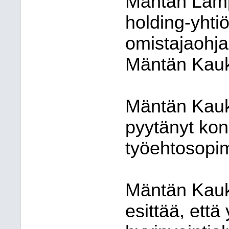
Mäntän Lämp
holding-yhti
omistajaohja
Mäntän Kauko
Mäntän Kauk
pyytänyt kon
työehtosopim
Mäntän Kauk
esittää, että 