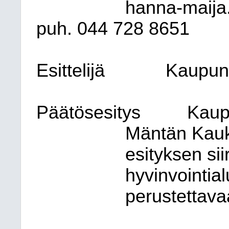
hanna-maija.
puh. 044 728 8651
Esittelijä
Kaupung
Päätösesitys
Kaup
Mäntän Kauk
esityksen sii
hyvinvointial
perustettava