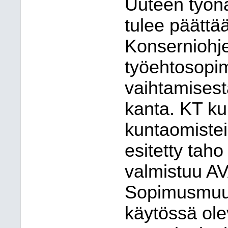
Uuteen työna
tulee päättä
Konserniohj
työehtosopim
vaihtamisest
kanta. KT ku
kuntaomisteis
esitetty tah
valmistuu AV
Sopimusmuut
käytössä ole