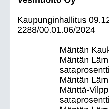
Vesihuolto Oy
Kaupunginhallitus
09.1
2288/00.01.06/2024
Mäntän Kauk
Mäntän Läm
sataprosentt
Mäntän Lämp
Mänttä-Vilp
sataprosentt