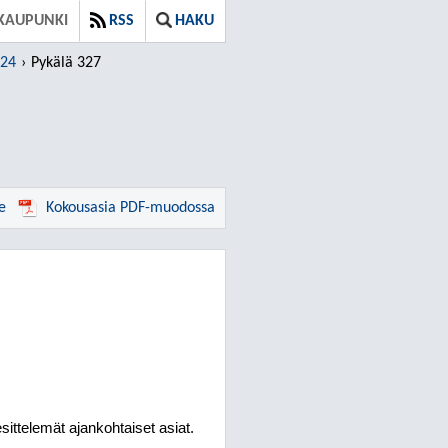
KAUPUNKI
RSS
HAKU
024
Pykälä 327
e
Kokousasia PDF-muodossa
ittelemät ajankohtaiset asiat.