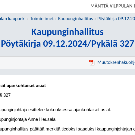
SIIRRY SUORAAN PÄÄSISÄLTÖÖN
MÄNTTÄ-VILPPULAN 
ulan kaupunki
Toimielimet
Kaupunginhallitus
Pöytäkirja 09.12.2
Kaupunginhallitus
Pöytäkirja 09.12.2024/Pykälä 327
Muutoksenhakuohj
ät ajankohtaiset asiat
§ 327
punginjohtaja esittelee kokouksessa ajankohtaiset asiat.
punginjohtaja Anne Heusala
upunginhallitus päättää merkitä tiedoksi saaduksi kaupunginjohtajan es