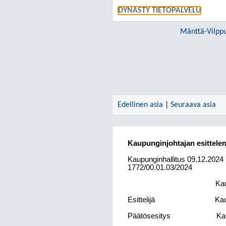
DYNASTY TIETOPALVELU
Mänttä-Vilpp
Edellinen asia
|
Seuraava asia
Kaupunginjohtajan esittelem
Kaupunginhallitus
09.12.2024
1772/00.01.03/2024
Kau
Esittelijä
Kau
Päätösesitys
Ka