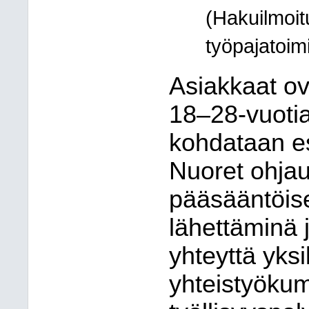
(Hakuilmoi
työpajatoi
Asiakkaat ov
18–28-vuotia
kohdataan esi
Nuoret ohjau
pääsääntöise
lähettäminä j
yhteyttä yks
yhteistyöku