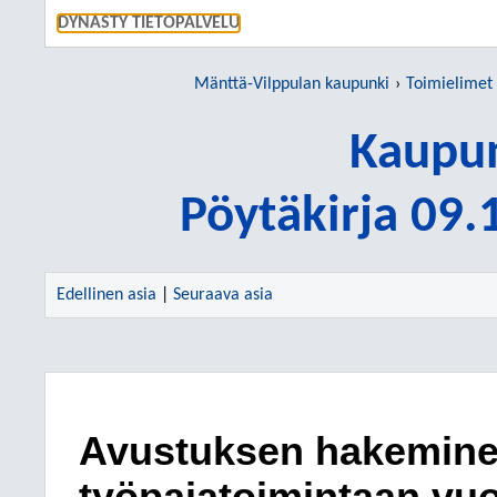
SIIRRY S
DYNASTY TIETOPALVELU
Mänttä-Vilppulan kaupunki
Toimielimet
Kaupun
Pöytäkirja 09
Edellinen asia
|
Seuraava asia
Avustuksen hakemine