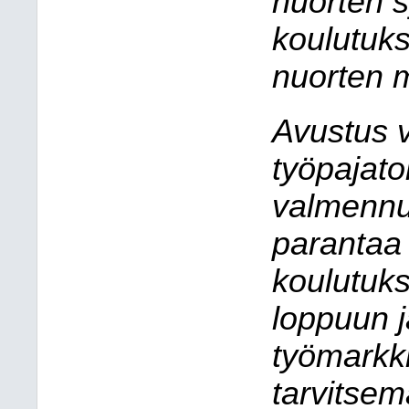
nuorten s
koulutuks
nuorten 
Avustus 
työpajato
valmennu
parantaa
koulutuks
loppuun j
työmarkki
tarvitse