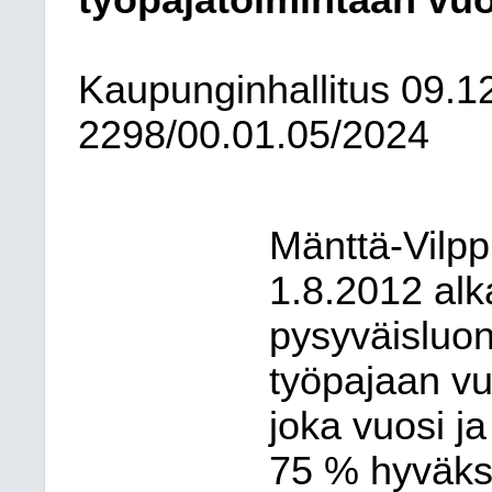
työpajatoimintaan vuo
Kaupunginhallitus
09.1
2298/00.01.05/2024
Mänttä-Vilpp
1.8.2012 alk
pysyväisluon
työpajaan vu
joka vuosi j
75 % hyväksy