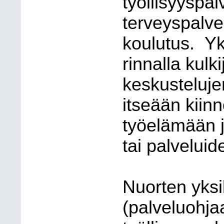
työllisyyspal
terveyspalve
koulutus.
Yk
rinnalla kulki
keskusteluje
itseään kiinn
työelämään j
tai palveluid
Nuorten yksi
(palveluohjaa