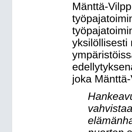
Mänttä-Vilpp
työpajatoimin
työpajatoimi
yksilöllisesti
ympäristöis
edellytyksen
joka Mänttä-
Hankeavu
vahvista
elämänhal