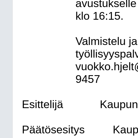
avustuksell
klo 16:15.
Valmistelu ja
työllisyyspal
vuokko.hjelt
9457
Esittelijä
Kaupung
Päätösesitys
Kaup