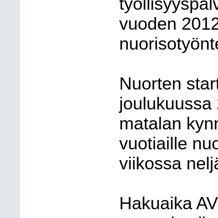
työllisyyspal
vuoden 2012 
nuorisotyönte
Nuorten start
joulukuussa
matalan kynn
vuotiaille nu
viikossa nelj
Hakuaika AVI