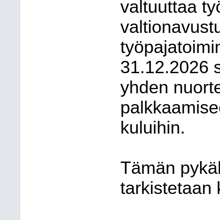
valtuuttaa t
valtionavust
työpajatoimi
31.12.2026 s
yhden nuorte
palkkaamisee
kuluihin.
Tämän pykälä
tarkistetaan