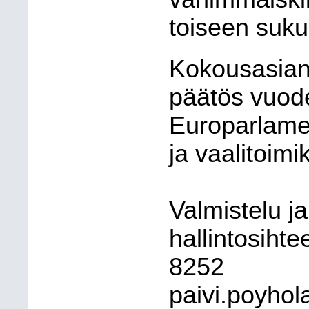
toiseen suk
Kokousasian
päätös vuod
Europarlamen
ja vaalitoim
Valmistelu ja
hallintosihte
8252
paivi.poyhol