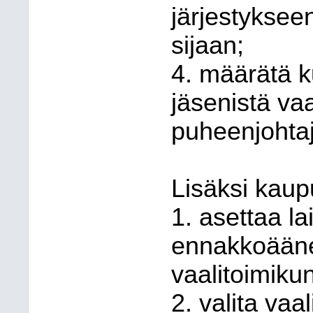
järjestyksee
sijaan;
4. määrätä k
jäsenistä va
puheenjohtaj
Lisäksi kaup
1. asettaa la
ennakkoääne
vaalitoimiku
2. valita va