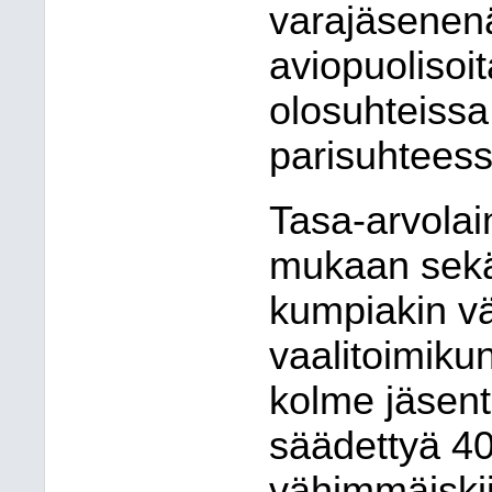
varajäsenenä
aviopuolisoi
olosuhteissa
parisuhteessa
Tasa-arvolai
mukaan sekä 
kumpiakin v
vaalitoimiku
kolme jäsent
säädettyä 40
vähimmäiskii