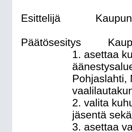
Esittelijä
Kaupung
Päätösesitys
Kaup
1. asettaa k
äänestysalue
Pohjaslahti,
vaalilautaku
2. valita kuh
jäsentä sekä 
3. asettaa v