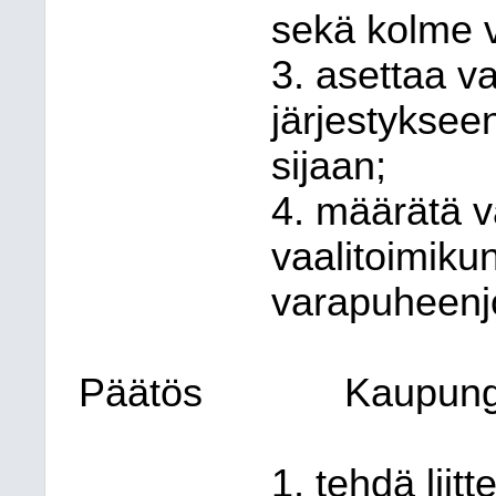
sekä kolme v
3. asettaa v
järjestyksee
sijaan;
4. määrätä v
vaalitoimiku
varapuheenj
Päätös
Kaupungi
1. tehdä liit