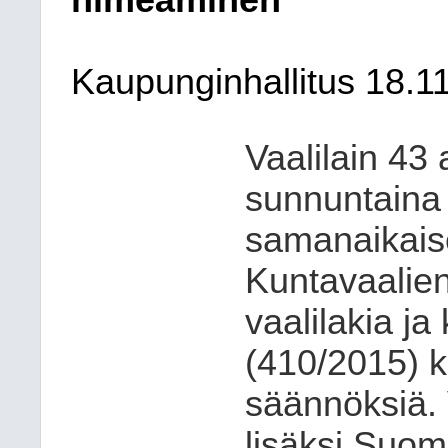
nimeäminen
Kaupunginhallitus 18.1
Vaalilain 43 
sunnuntaina 
samanaikaises
Kuntavaalien
vaalilakia ja
(410/2015)
k
säännöksiä.
lisäksi
Suome