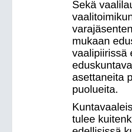
Sekä vaalila
vaalitoimiku
varajäsenten
mukaan edus
vaalipiirissä 
eduskuntava
asettaneita p
puolueita.
Kuntavaaleis
tulee kuiten
edellisissä 