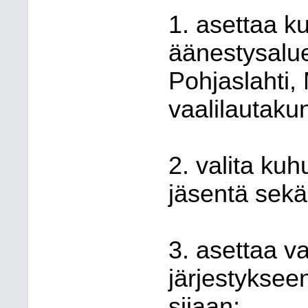
1. asettaa k
äänestysalue
Pohjaslahti,
vaalilautaku
2. valita kuh
jäsentä sekä 
3. asettaa v
järjestyksee
sijaan;