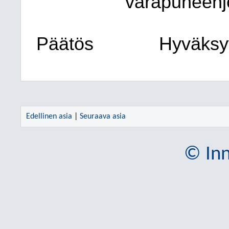
varapuheenj
Päätös
Hyväksyt
Edellinen asia
|
Seuraava asia
© Inn