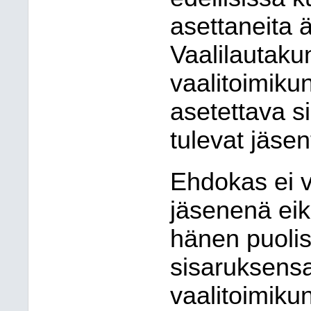
asettaneita 
Vaalilautaku
vaalitoimiku
asetettava s
tulevat jäsen
Ehdokas ei v
jäsenenä eik
hänen puolis
sisaruksensa
vaalitoimiku