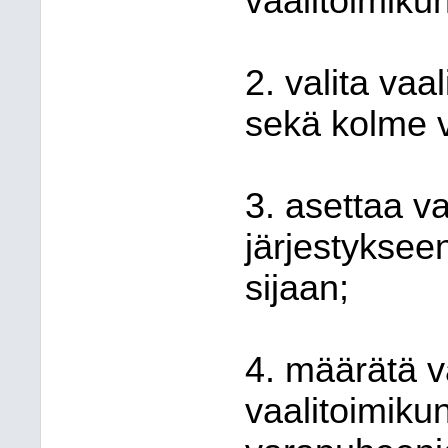
vaalitoimiku
2. valita va
sekä kolme v
3. asettaa v
järjestyksee
sijaan;
4. määrätä v
vaalitoimiku