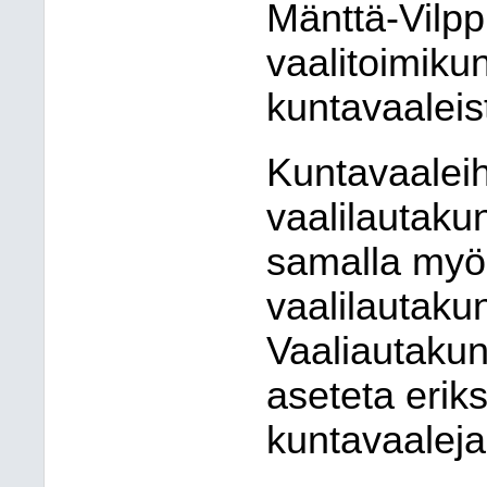
Mänttä-Vilpp
vaalitoimiku
kuntavaaleis
Kuntavaaleih
vaalilautaku
samalla myö
vaalilautakun
Vaaliautakunt
aseteta erik
kuntavaaleja