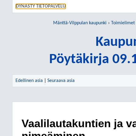
SIIRRY S
DYNASTY TIETOPALVELU
Mänttä-Vilppulan kaupunki
Toimielimet
Kaupun
Pöytäkirja 09
Edellinen asia
|
Seuraava asia
Vaalilautakuntien ja 