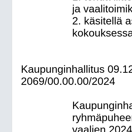
ja vaalitoimi
2. käsitellä
kokouksessa
Kaupunginhallitus
09.1
2069/00.00.00/2024
Kaupunginhal
ryhmäpuheenj
vaalien 2024 