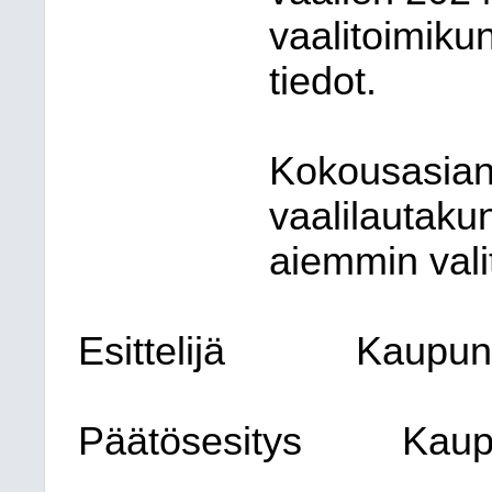
vaalitoimikun
tiedot.
Kokousasian
vaalilautaku
aiemmin vali
Esittelijä
Kaupung
Päätösesitys
Kaup