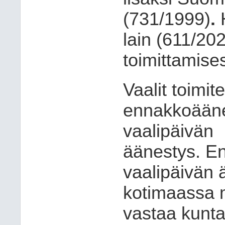
(731/1999)
.
lain (611/20
toimittamise
Vaalit toimit
ennakkoäänes
vaalipäivän
äänestys.
En
vaalipäivän 
kotimaassa 
vastaa kunta