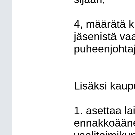
4, määrätä k
jäsenistä va
puheenjohtaj
Lisäksi kaup
1. asettaa la
ennakkoääne