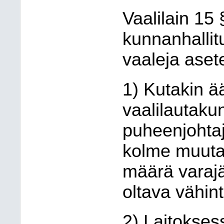
Vaalilain 15
kunnanhallit
vaaleja aset
1) Kutakin ä
vaalilautaku
puheenjohtaj
kolme muuta 
määrä varajä
oltava vähin
2) Laitokses