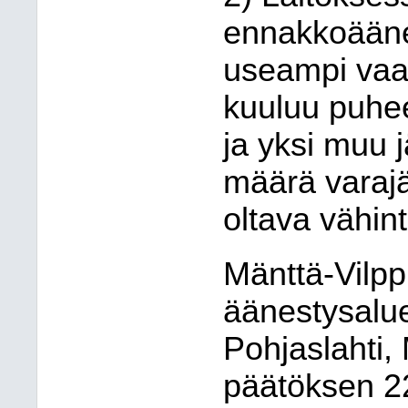
ennakkoäänes
useampi vaal
kuuluu puhee
ja yksi muu 
määrä varajä
oltava vähin
Mänttä-Vilpp
äänestysalue
Pohjaslahti,
päätöksen 22