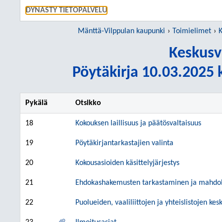
SIIRRY S
DYNASTY TIETOPALVELU
Mänttä-Vilppulan kaupunki
Toimielimet
K
Keskusv
Pöytäkirja 10.03.2025 k
Pykälä
Otsikko
18
Kokouksen laillisuus ja päätösvaltaisuus
19
Pöytäkirjantarkastajien valinta
20
Kokousasioiden käsittelyjärjestys
21
Ehdokashakemusten tarkastaminen ja mahdoll
22
Puolueiden, vaaliliittojen ja yhteislistojen k