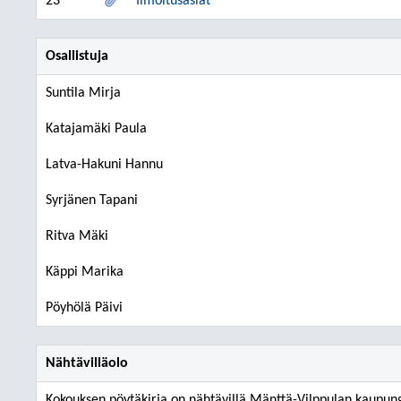
23
Ilmoitusasiat
Osallistuja
Suntila Mirja
Katajamäki Paula
Latva-Hakuni Hannu
Syrjänen Tapani
Ritva Mäki
Käppi Marika
Pöyhölä Päivi
Nähtävilläolo
Kokouksen pöytäkirja on nähtävillä Mänttä-Vilppulan kaupungi