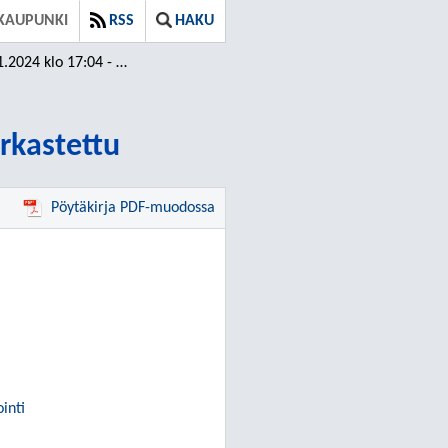
KAUPUNKI
RSS
HAKU
o 17:04 - 19:00 / Tarkastettu
arkastettu
Pöytäkirja PDF-muodossa
inti