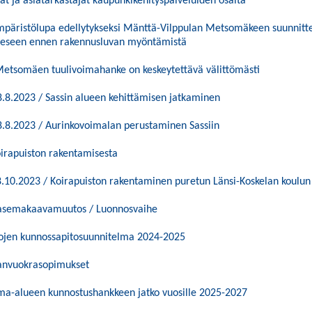
ät ja asiatarkastajat kaupunkikehityspalveluiden osalta
ympäristölupa edellytykseksi Mänttä-Vilppulan Metsomäkeen suunnitte
eeseen ennen rakennusluvan myöntämistä
 Metsomäen tuulivoimahanke on keskeytettävä välittömästi
8.8.2023 / Sassin alueen kehittämisen jatkaminen
8.8.2023 / Aurinkovoimalan perustaminen Sassiin
oirapuiston rakentamisesta
8.10.2023 / Koirapuiston rakentaminen puretun Länsi-Koskelan koulun
asemakaavamuutos / Luonnosvaihe
kkojen kunnossapitosuunnitelma 2024-2025
anvuokrasopimukset
ma-alueen kunnostushankkeen jatko vuosille 2025-2027