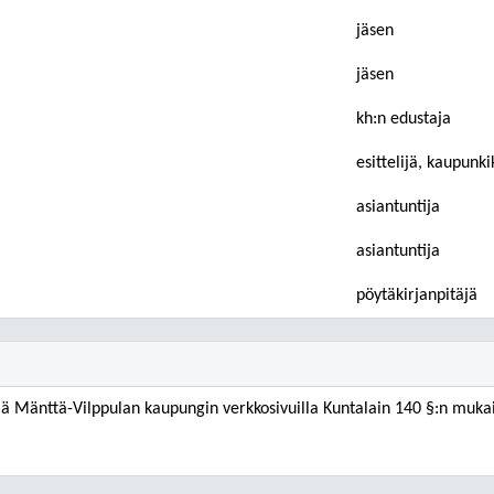
jäsen
jäsen
kh:n edustaja
esittelijä, kaupunki
asiantuntija
asiantuntija
pöytäkirjanpitäjä
lä Mänttä-Vilppulan kaupungin verkkosivuilla Kuntalain 140 §:n mukai