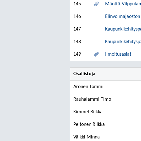
145
Mänttä-Vilppulan 
146
Elinvoimajaoston 
147
Kaupunkikehityspa
148
Kaupunkikehitysjo
149
Ilmoitusasiat
Osallistuja
Aronen Tommi
Rauhalammi Timo
Kimmel Riikka
Peltonen Riikka
Välkki Minna