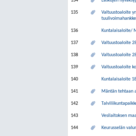
134
Laskujen hyväksyj
135
Valtuustoaloite 
tuulivoimahankk
136
Kuntalaisaloite/
137
Valtuustoaloite 2
138
Valtuustoaloite 2
139
Valtuustoaloite k
140
Kuntalaisaloite 1
141
Mäntän tehtaan 
142
Talviliikuntapai
143
Vesilaitoksen ma
144
Keurusselän valu