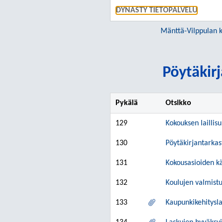
DYNASTY TIETOPALVELU
Mänttä-Vilppulan 
Pöytäkirj
Pykälä
Otsikko
129
Kokouksen laillis
130
Pöytäkirjantarkas
131
Kokousasioiden kä
132
Koulujen valmist
133
Kaupunkikehitysla