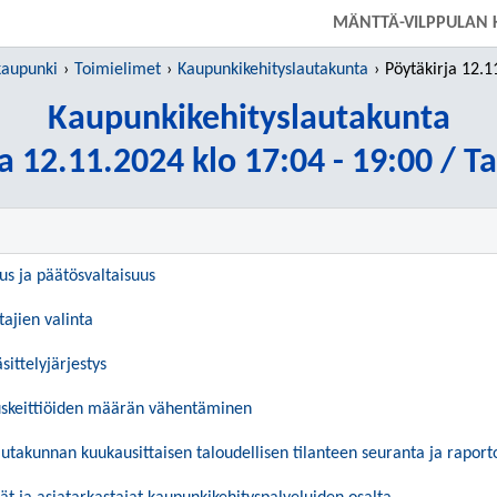
SIIRRY SUORAAN PÄÄSISÄLTÖÖN
MÄNTTÄ-VILPPULAN 
kaupunki
Toimielimet
Kaupunkikehityslautakunta
Pöytäkirja 12.11.2024 kl
Kaupunkikehityslautakunta
a 12.11.2024 klo 17:04 - 19:00 / T
uus ja päätösvaltaisuus
tajien valinta
sittelyjärjestys
uskeittiöiden määrän vähentäminen
utakunnan kuukausittaisen taloudellisen tilanteen seuranta ja raporto